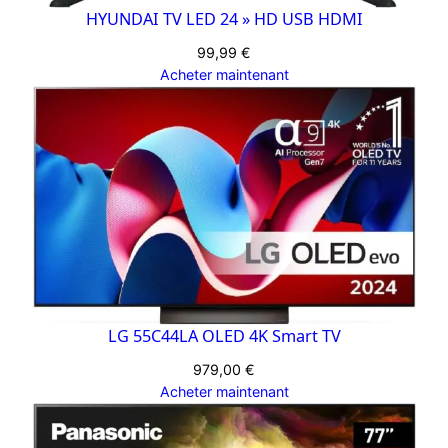
HYUNDAI TV LED 24 » HD USB HDMI
99,99
€
Acheter maintenant
LG 55C44LA OLED 4K Smart TV
979,00
€
Acheter maintenant