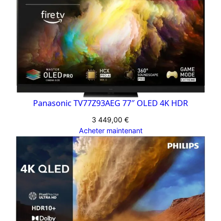
Panasonic TV77Z93AEG 77″ OLED 4K HDR
3 449,00
€
Acheter maintenant