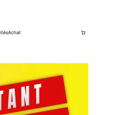
ités
Achat