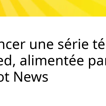
ncer une série té
ed, alimentée pa
bot News