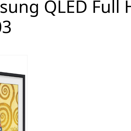
msung QLED Full 
03