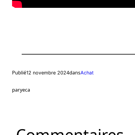
Publié
dans
12 novembre 2024
Achat
par
yeca
Commentaires