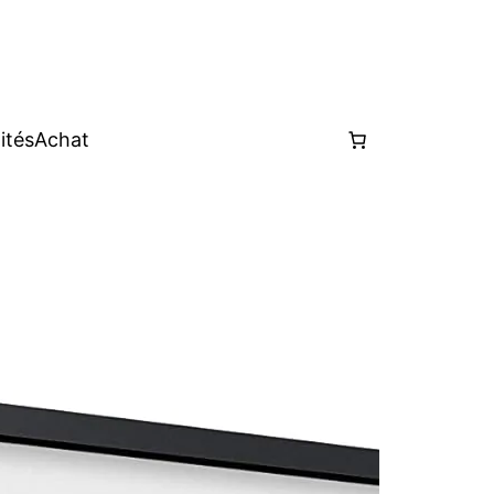
ités
Achat