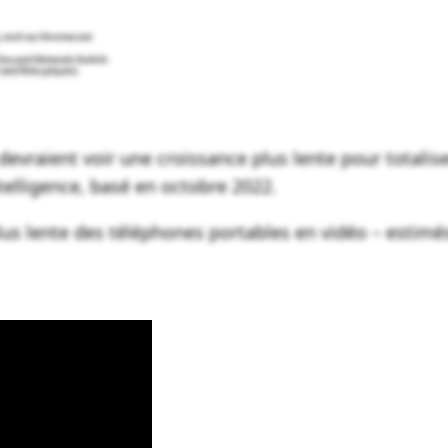
evraient voir une croissance plus lente pour totaliser 
telligence, basé en octobre 2022.
plus lente des téléphones portables en vidéo – estim