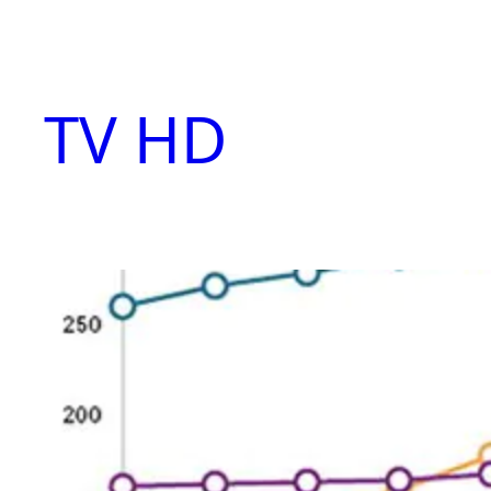
Aller
au
contenu
TV HD