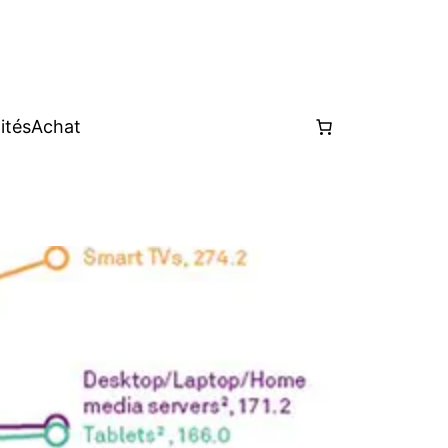
ités
Achat