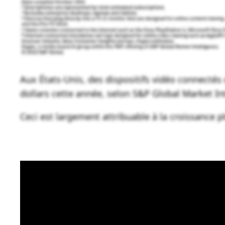
Aux États-Unis, des dispositifs vidéo connectés d
dollars cette année, selon S&P Global Market In
Ceci est largement attribuable à la croissance 